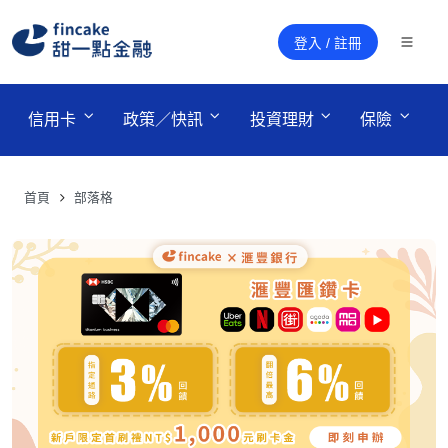
登入 / 註冊
 信用卡 
 政策／快訊 
 投資理財 
 保險 
首頁
部落格