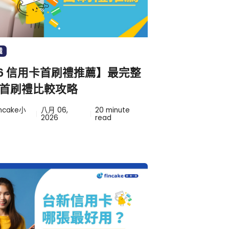
識
26 信用卡首刷禮推薦】最完整
首刷禮比較攻略
incake小
八月 06,
20
minute
2026
read