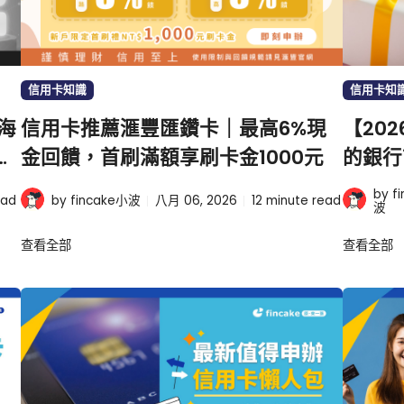
信用卡知識
信用卡知
海
信用卡推薦滙豐匯鑽卡｜最高6%現
【20
金
金回饋，首刷滿額享刷卡金1000元
的銀行
by f
ead
by fincake小波
八月 06, 2026
12
minute read
波
查看全部
查看全部