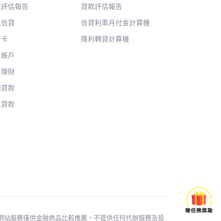
款評估報告
貸款評估報告
人信貸
信貸利率月付金計算機
用卡
降利轉貸計算機
位帳戶
資理財
額貸款
車貸款
輸驗證。 本網站服務僅供金融商品比較推薦，不提供任何代辦服務及投