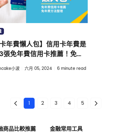
識
卡年費懶人包】信用卡年費是
3張免年費信用卡推薦！免年
整理
incake小波
六月 05, 2024
6
minute read
1
2
3
4
5
融商品比較推薦
金融常用工具