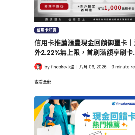
信用卡知識
信用卡推薦滙豐現金回饋御璽卡｜
外2.22%無上限，首刷滿額享刷卡
1000元
by fincake小波
八月 06, 2026
9
minute r
查看全部