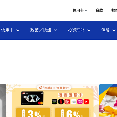
信用卡
貸款
數
信用卡
政策／快訊
投資理財
保險