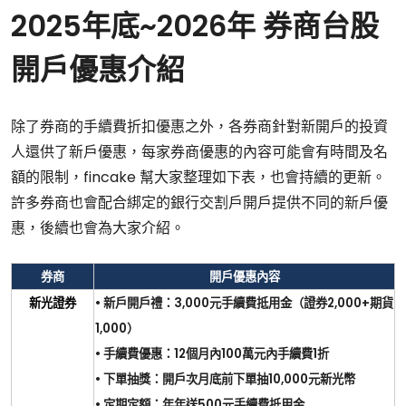
2025年底~2026年 券商台股
開戶優惠介紹
除了券商的手續費折扣優惠之外，各券商針對新開戶的投資
人還供了新戶優惠，每家券商優惠的內容可能會有時間及名
額的限制，fincake 幫大家整理如下表，也會持續的更新。
許多券商也會配合綁定的銀行交割戶開戶提供不同的新戶優
惠，後續也會為大家介紹。
券商
開戶優惠內容
新光證券
•
新戶開戶禮：
3,000
元手續費抵用金（證券
2,000+
期貨
1,000
）
•
手續費優惠：
12
個月內
100
萬元內手續費
1
折
•
下單抽獎：開戶次月底前下單抽
10,000
元新光幣
•
定期定額：年年送
500
元手續費抵用金