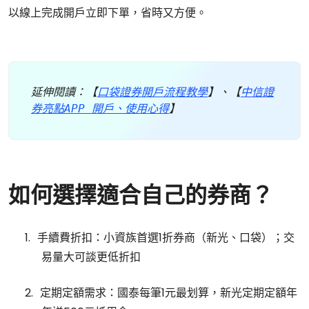
以線上完成開戶立即下單，省時又方便。
延伸閱讀：【
口袋證券開戶流程教學
】、【
中信證
券亮點APP 開戶、使用心得
】
如何選擇適合自己的券商？
1.
手續費折扣：小資族首選
1
折券商（新光、口袋）；交
易量大可談更低折扣
2.
定期定額需求：國泰每筆
1
元最划算，新光定期定額年