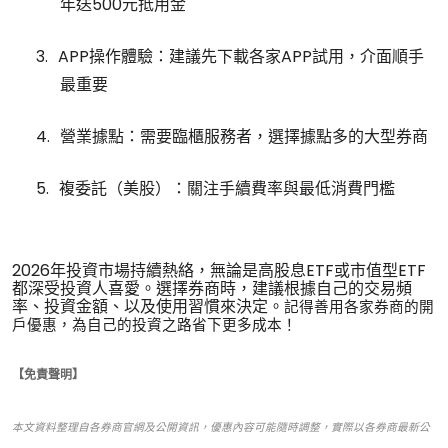
年送
500
元抵用金
3.
APP
操作體驗：建議先下載各家
APP
試用，介面順手
最重要
4.
營業據點：需要臨櫃服務者，選擇據點多的大型券商
5.
複委託（美股）：關注手續費率與最低消費門檻
2026
年投資市場持續熱絡，無論是高股息
ETF
或市值型
ETF
都深受投資人喜愛。選擇券商時，建議根據自己的交易頻
率、投資金額、以及使用習慣來決定。
記得善用各家券商的開
戶優惠，為自己的投資之路省下更多成本！
【免責聲明】
本文資料整理自各券商官網及公開資訊，優惠內容可能隨時調整，實際以各券商最新公