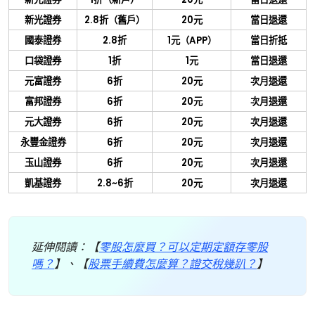
新光證券
2.8
折（舊戶）
20
元
當日退還
國泰證券
2.8
折
1
元（
APP
）
當日折抵
口袋證券
1
折
1
元
當日退還
元富證券
6
折
20
元
次月退還
富邦證券
6
折
20
元
次月退還
元大證券
6
折
20
元
次月退還
永豐金證券
6
折
20
元
次月退還
玉山證券
6
折
20
元
次月退還
凱基證券
2.8~6
折
20
元
次月退還
延伸閱讀：【
零股怎麼買？可以定期定額存零股
嗎？
】、【
股票手續費怎麼算？證交稅幾趴？
】