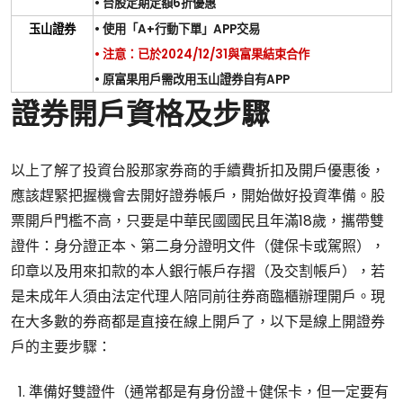
•
台股定期定額
6
折優惠
玉山證券
•
使用「
A+
行動下單」
APP
交易
•
注意：已於
2024/12/31
與富果結束合作
•
原富果用戶需改用玉山證券自有
APP
證券開戶資格及步驟
以上了解了投資台股那家券商的手續費折扣及開戶優惠後，
應該趕緊把握機會去開好證券帳戶，開始做好投資準備。股
票開戶門檻不高，只要是中華民國國民且年滿18歲，攜帶雙
證件：身分證正本、第二身分證明文件（健保卡或駕照），
印章以及用來扣款的本人銀行帳戶存摺（及交割帳戶），若
是未成年人須由法定代理人陪同前往券商臨櫃辦理開戶。現
在大多數的券商都是直接在線上開戶了，以下是線上開證券
戶的主要步驟：
準備好雙證件（通常都是有身份證＋健保卡，但一定要有