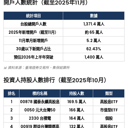
開戶人數統計（截至
2025
年
11
月）
統計項目
數據
台股總開戶人數
1,371.4
萬人
2025
年新增開戶（截至
11
月）
約
65
萬人
11
月單月新增開戶
5.2
萬人
30
歲以下新開戶占比
62.43%
預估
2026
年上半年突破
1,400
萬人
📊
資料來源：臺灣證券交易所、集保結算所
投資人持股人數排行（截至
2025
年
10
月）
排名
標的名稱
持股人數
類型
1
00878
國泰永續高股息
169.5
萬人
高股息
ETF
2
0050
元大台灣
50
166
萬人
市值型
ETF
3
2330
台積電
164
萬人
個股
4
00919
群益台灣精選高
132
萬人
高股息
ETF