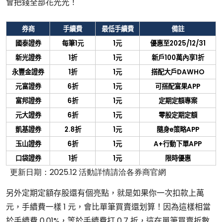
會把錢全部花光光！
券商
手續費
最低手續費
備註
國泰證券
每筆
1
元
1
元
優惠至
2025/12/31
新光證券
1
折
1
元
新戶
100
萬內享
1
折
永豐金證券
1
折
1
元
搭配大戶
DAWHO
元富證券
6
折
1
元
可搭配富果
APP
富邦證券
6
折
1
元
定期定額專案
元大證券
6
折
1
元
零股定期定額
凱基證券
2.8
折
1
元
隨身
e
策略
APP
玉山證券
6
折
1
元
A+
行動下單
APP
口袋證券
1
折
1
元
限時優惠
更新日期：2025.12 活動詳情請洽各券商官網
另外定期定額存股還有個亮點，就是如果你一次扣款上萬
元，手續費一樣 1 元，會比單筆買賣還划算！因為這樣相當
於手續費 0.01%，等於手續費打 0.7 折，這在單筆買賣折數