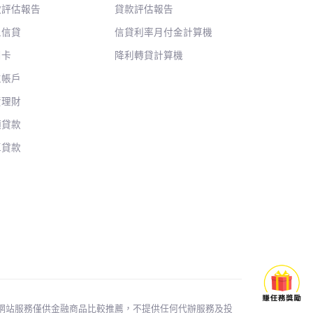
款評估報告
貸款評估報告
人信貸
信貸利率月付金計算機
用卡
降利轉貸計算機
位帳戶
資理財
額貸款
車貸款
輸驗證。 本網站服務僅供金融商品比較推薦，不提供任何代辦服務及投