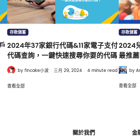
存款儲蓄
存款儲蓄
戶
2024年37家銀行代碼&11家電子支付
202
代碼查詢，一鍵快速搜尋你要的代碼
最推薦
一次看
by A
by fincake小波
三月 29, 2024
4
minute read
查看全部
查看全部
關於我們
金