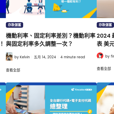
存款儲蓄
存款儲蓄
機動利率、固定利率差別？機動利率
202
！
與固定利率多久調整一次？
表 美
by f
by Kelvin
五月 14, 2024
4
minute read
查看全部
查看全部