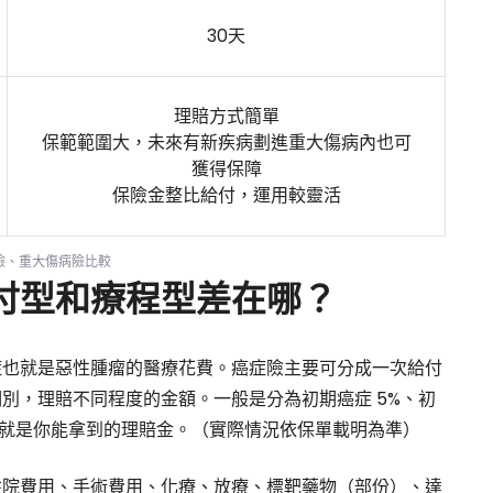
30天
理賠方式簡單
保範範圍大，未來有新疾病劃進重大傷病內也可
獲得保障
保險金整比給付，運用較靈活
險、重大傷病險比較
付型和療程型差在哪？
症也就是惡性腫瘤的醫療花費。癌症險主要可分成一次給付
別，理賠不同程度的金額。一般是分為初期癌症 5%、初
的保額就是你能拿到的理賠金。（實際情況依保單載明為準）
住院費用、手術費用、化療、放療、標靶藥物（部份）、達