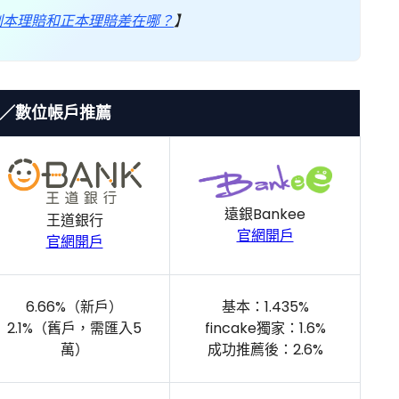
副本理賠和正本理賠差在哪？
】
／數位帳戶推薦
遠銀Bankee
王道銀行
官網開戶
官網開戶
6.66%（新戶）
基本：1.435%
2.1%（舊戶，需匯入5
fincake獨家：1.6%
萬）
成功推薦後：2.6%