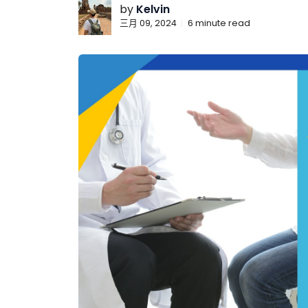
by
Kelvin
三月 09, 2024
6
minute read