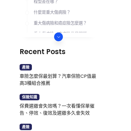
程型差在哪？
什麼是重大傷病險？
重大傷病險和癌症險怎麼選？
重大傷病險／癌症險常見問題
Recent Posts
產險
車險怎麼保最划算？汽車保險CP值最
高3種組合推薦
保險知識
保費遲繳會失效嗎？一次看懂保單催
告、停效、復效及遲繳多久會失效
產險