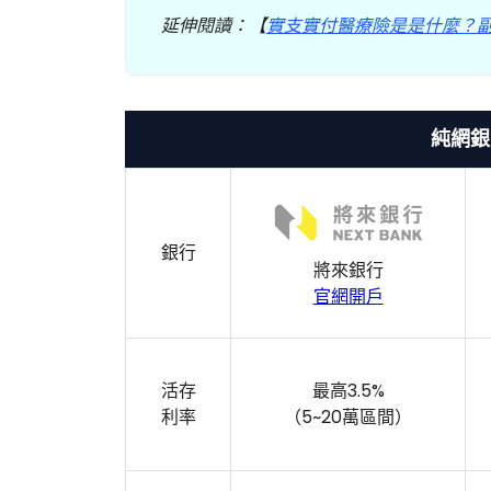
延伸閱讀：【
實支實付醫療險是是什麼？
純網銀
銀行
將來銀行
官網開戶
活存
最高3.5%
利率
（5~20萬區間）