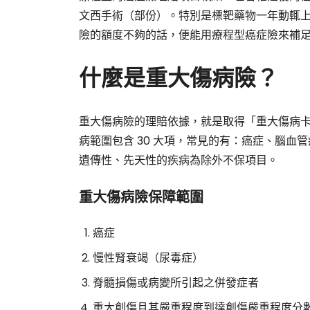
文西手術（部份）。特別是標靶藥物一年動輒
險的額度不夠的話，便能用療程型癌症險來補
什麼是重大傷病險？
重大傷病險的理賠依據，就是取得「重大傷病
病範圍包含 30 大項，常見的有：癌症、腦血
遺傳性、先天性的疾病為除外不保項目。
重大傷病險保障範圍
癌症
慢性腎衰竭（尿毒症）
脊髓損傷或病變所引起之併發症者
重大創傷且其嚴重程度到達創傷嚴重程度分