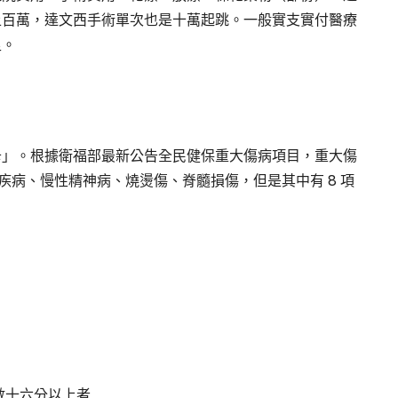
上百萬，達文西手術單次也是十萬起跳。一般實支實付醫療
足。
卡」。根據衛福部最新公告全民健保重大傷病項目，重大傷
管疾病、慢性精神病、燒燙傷、脊髓損傷，但是其中有 8 項
數十六分以上者