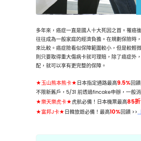
多年來，癌症一直是國人十大死因之首。罹癌
往往成為一般家庭的經濟負擔。在規劃保險時
來比較。癌症險看似保障範圍較小，但是較輕
則只要取得重大傷病卡就可理賠，除了癌症外
配，就可以享有更完整的保障。
9.5%
★玉山熊本熊卡★
日本指定通路最高
回饋
不限新舊戶，5/31 前透過fincake申辦，一般
85折
★樂天樂虎卡★
虎航必備！日本機票最高
10%
★富邦J卡★
日韓旅遊必備！最高
回饋 >>