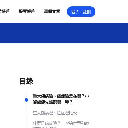
位帳戶
股票帳戶
專欄文章
登入 / 註冊
目錄
重大傷病險、癌症險差在哪？小
資族優先該選哪一種？
重大傷病險、癌症險比較
什麼是癌症險？一次給付型和療