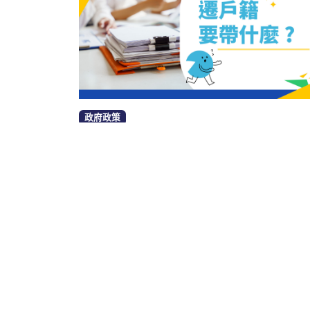
政府政策
遷戶籍要帶什麼？一定要到當地嗎
戶籍遷出入常見6大問題解答！
by fincake小波
九月 15, 2025
7
minute re
查看全部