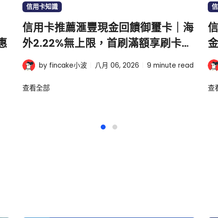
信用卡知識
信
信用卡推薦滙豐現金回饋御璽卡｜海
信
惠
外2.22%無上限，首刷滿額享刷卡金
金
1000元
by fincake小波
八月 06, 2026
9
minute read
查看全部
查