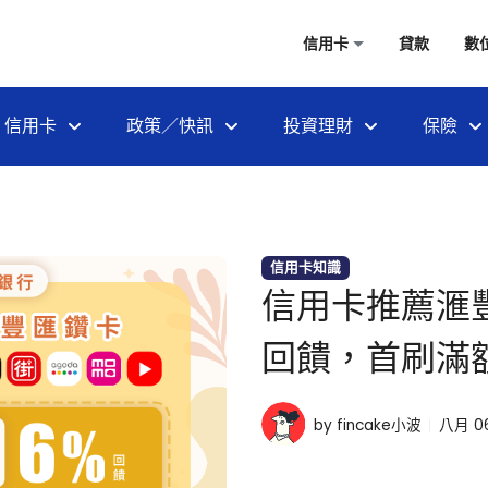
信用卡
貸款
數
信用卡
政策／快訊
投資理財
保險
信用卡知識
信用卡推薦滙
回饋，首刷滿額
by fincake小波
八月 06