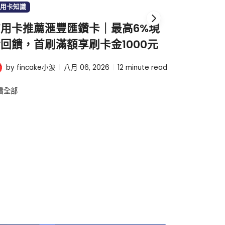
用卡知識
信用卡知識
用卡推薦滙豐匯鑽卡｜最高6%現
【202
回饋，首刷滿額享刷卡金1000元
的銀行首
by finc
by fincake小波
八月 06, 2026
12
minute read
波
看全部
查看全部