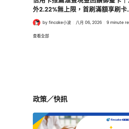
信用卡推薦滙豐現金回饋御璽卡｜
外2.22%無上限，首刷滿額享刷卡
1000元
by fincake小波
八月 06, 2026
9
minute r
查看全部
政策／快訊