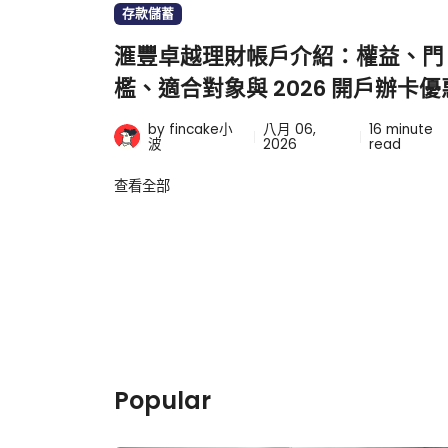
存款儲蓄
滙豐卓越理財帳戶介紹：權益、門
檻、適合對象與 2026 開戶辦卡優
by fincake小
八月 06,
16
minute
波
2026
read
查看全部
Popular