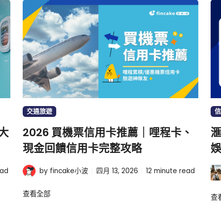
交通旅遊
信
大
2026 買機票信用卡推薦｜哩程卡、
滙
現金回饋信用卡完整攻略
娛
ead
by fincake小波
四月 13, 2026
12
minute read
查看全部
查