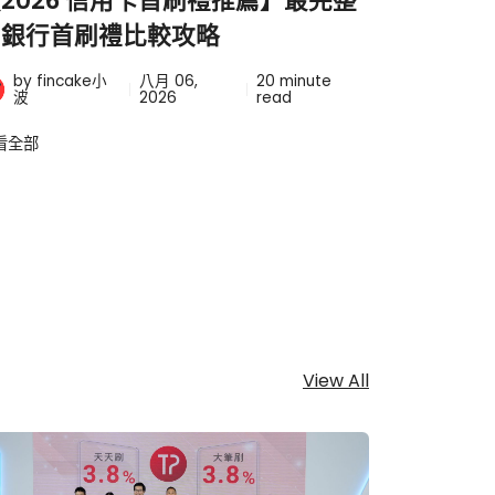
2026 信用卡首刷禮推薦】最完整
萬豪旅享
的銀行首刷禮比較攻略
數怎麼累
by fincake小
八月 06,
20
minute
by fin
波
2026
read
查看全部
看全部
View All