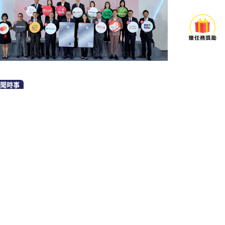
聞時事
政府政策
台新銀行推新權益方案：天天刷、大
2024
刷回饋3.8%無上限
用卡繳燃
整理
by Larri
by Kelvin
七月 02, 2024
minute read
查看全部
看全部