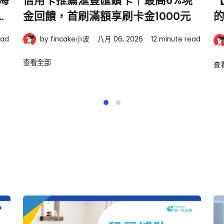
海
信用卡推薦滙豐匯鑽卡｜最高6%現
【
金
金回饋，首刷滿額享刷卡金1000元
ead
by fincake小波
八月 06, 2026
12
minute read
查看全部
查