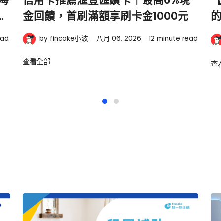
海
信用卡推薦滙豐匯鑽卡｜最高6%現
【
金
金回饋，首刷滿額享刷卡金1000元
ead
by fincake小波
八月 06, 2026
12
minute read
查看全部
查