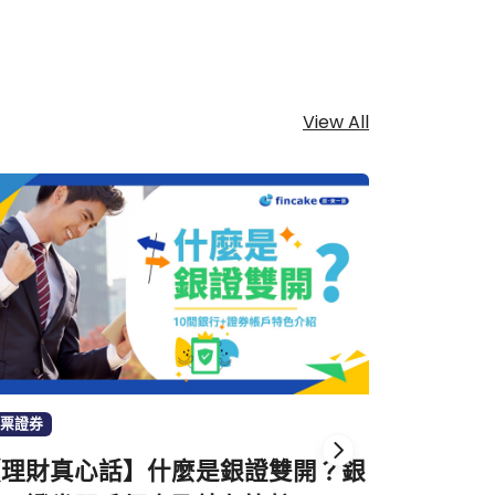
View All
票證券
財富管理
【理財真心話】什麼是銀證雙開？銀
滙豐運籌