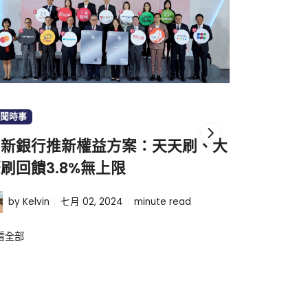
聞時事
政府政策
台新銀行推新權益方案：天天刷、大
2024
刷回饋3.8%無上限
用卡繳燃
整理
by Larri
by Kelvin
七月 02, 2024
minute read
查看全部
看全部