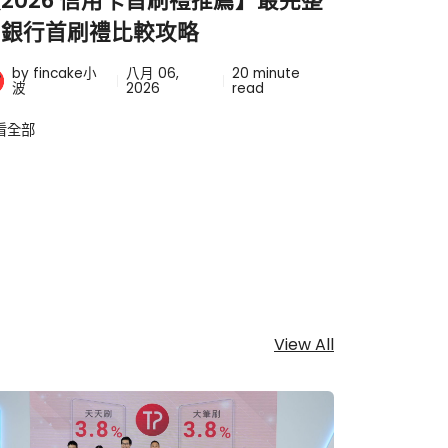
2026 信用卡首刷禮推薦】最完整
萬豪旅享
的銀行首刷禮比較攻略
數怎麼累
by fincake小
八月 06,
20
minute
by fin
波
2026
read
查看全部
看全部
View All