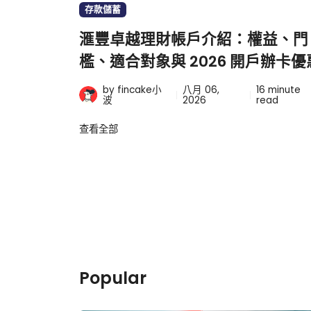
存款儲蓄
滙豐卓越理財帳戶介紹：權益、門
檻、適合對象與 2026 開戶辦卡優
by fincake小
八月 06,
16
minute
波
2026
read
查看全部
Popular