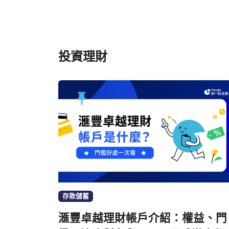
投資理財
存款儲蓄
滙豐卓越理財帳戶介紹：權益、門