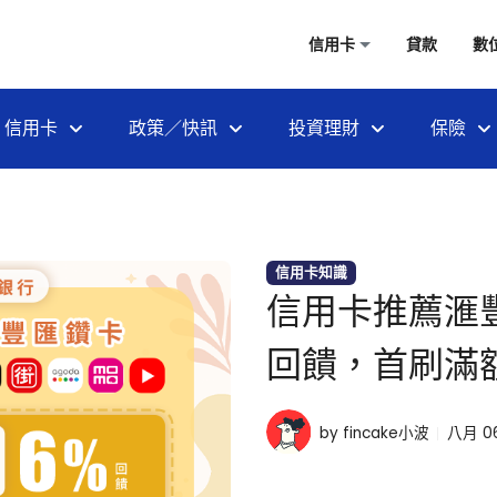
信用卡
貸款
數
信用卡
政策／快訊
投資理財
保險
信用卡知識
信用卡推薦滙
回饋，首刷滿額
by fincake小波
八月 06