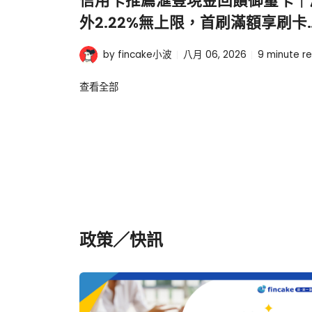
信用卡推薦滙豐現金回饋御璽卡｜
外2.22%無上限，首刷滿額享刷卡
1000元
by fincake小波
八月 06, 2026
9
minute r
查看全部
政策／快訊