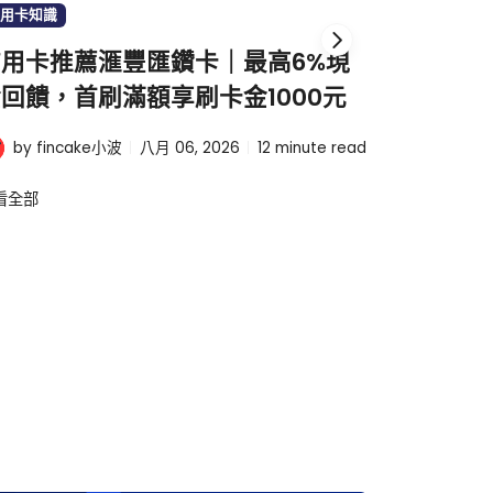
用卡知識
信用卡知識
用卡推薦滙豐匯鑽卡｜最高6%現
【202
回饋，首刷滿額享刷卡金1000元
的銀行首
by finc
by fincake小波
八月 06, 2026
12
minute read
波
看全部
查看全部