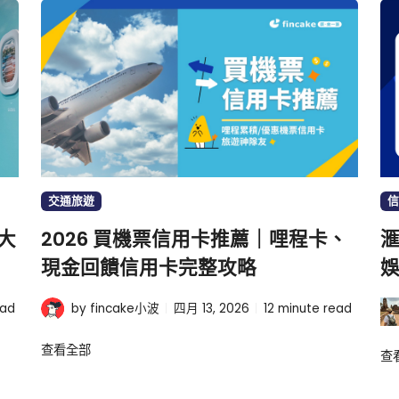
交通旅遊
信
大
2026 買機票信用卡推薦｜哩程卡、
滙
現金回饋信用卡完整攻略
娛
ead
by fincake小波
四月 13, 2026
12
minute read
查看全部
查