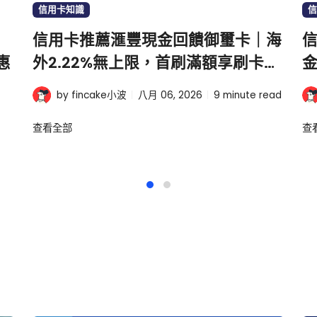
信用卡知識
信
信用卡推薦滙豐現金回饋御璽卡｜海
信
惠
外2.22%無上限，首刷滿額享刷卡金
金
1000元
by fincake小波
八月 06, 2026
9
minute read
查看全部
查