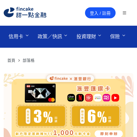
登入 / 註冊
 信用卡 
 政策／快訊 
 投資理財 
 保險 
首頁
部落格