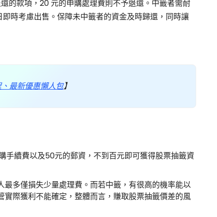
還的款項，20 元的申購處理費則不予退還。中籤者需耐
撥券日即時考慮出售。保障未中籤者的資金及時歸還，同時讓
程、最新優惠懶人包
】
申購手續費以及50元的郵資，不到百元即可獲得股票抽籤資
人最多僅損失少量處理費。而若中籤，有很高的機率能以
管實際獲利不能確定，整體而言，賺取股票抽籤價差的風