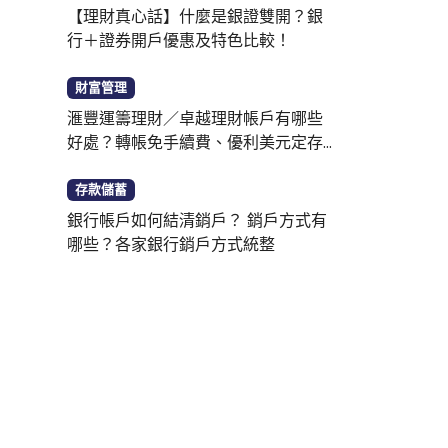
【理財真心話】什麼是銀證雙開？銀
行＋證券開戶優惠及特色比較！
財富管理
滙豐運籌理財／卓越理財帳戶有哪些
好處？轉帳免手續費、優利美元定存
一次看
存款儲蓄
銀行帳戶如何結清銷戶？ 銷戶方式有
哪些？各家銀行銷戶方式統整