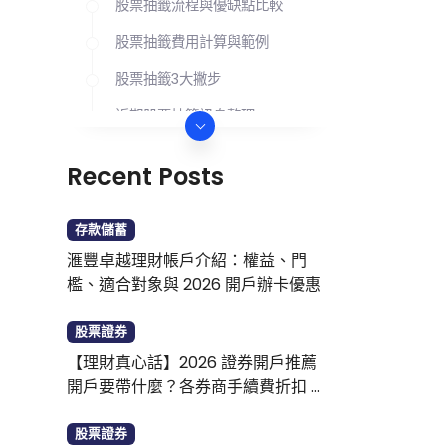
股票抽籤流程與優缺點比較
股票抽籤費用計算與範例
股票抽籤3大撇步
近期股票抽籤訊息整理
圖解APP抽籤三大步驟
Recent Posts
股票抽籤、申購常見問題
存款儲蓄
滙豐卓越理財帳戶介紹：權益、門
檻、適合對象與 2026 開戶辦卡優惠
股票證券
【理財真心話】2026 證券開戶推薦
開戶要帶什麼？各券商手續費折扣 新
戶優惠整理
股票證券