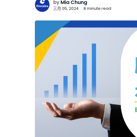
by
Mia Chung
三月 05, 2024
8
minute read