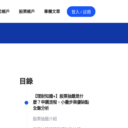
位帳戶
股票帳戶
專欄文章
登入 / 註冊
目錄
【理財知識+】股票抽籤是什
麼？申購流程、小撇步與優缺點
全盤分析
股票抽籤介紹