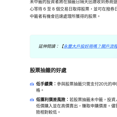
未中籤的投資者將在抽籤日隔天迅速收到券商退
心等待 6 至 8 個交易日取得股票，並可在
中籤者有機會迅速處理所獲得的股票。
延伸閱讀：【
永豐大戶投好用嗎？開戶流
股票抽籤的好處
低手續費：
參與股票抽籤只需支付20元的
格。
低獲利價差風險：
若股票抽籤未中籤，投資
低價購入並在高價賣出，賺取申購價差。儘
險相對較低。