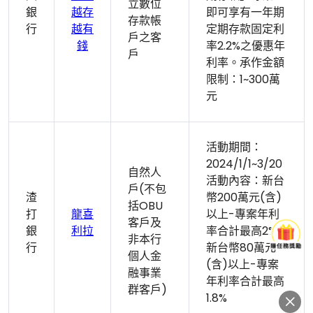
立數位
銀
越存
即可享有一年期
存款帳
行
越有
定期存款固定利
戶之客
錢
率2.2%之優惠年
戶
利率。承作金額
限制：1~300萬
元
活動期間：
2024/1/1~3/20
自然人
活動內容：新台
戶(不包
渣
幣200萬元(含)
括OBU
打
龍喜
以上-專案年利
客戶及
銀
利拉
率合計最高2%
非本行
行
新台幣80萬元
個人金
(含)以上-專案
融事業
年利率合計最高
群客戶)
1.8%