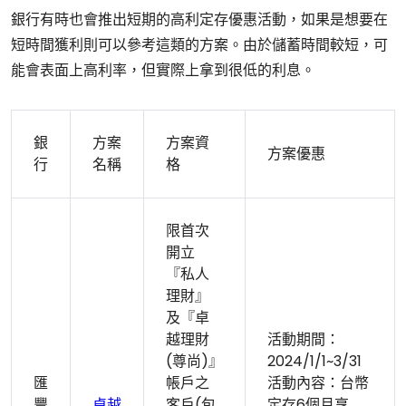
銀行有時也會推出短期的高利定存優惠活動，如果是想要在
短時間獲利則可以參考這類的方案。由於儲蓄時間較短，可
能會表面上高利率，但實際上拿到很低的利息。
銀
方案
方案資
方案優惠
行
名稱
格
限首次
開立
『私人
理財』
及『卓
越理財
活動期間：
(尊尚)』
2024/1/1~3/31
匯
帳戶之
活動內容：台幣
豐
卓越
客戶(包
定存6個月享