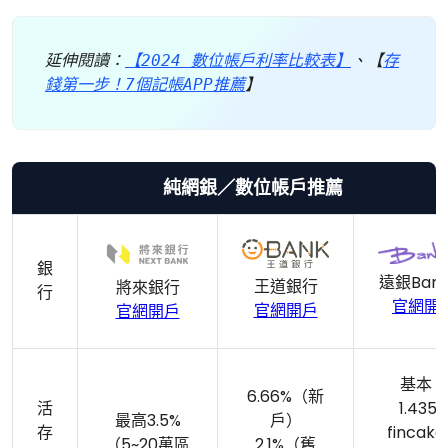
延伸閱讀：
【2024 數位帳戶利率比較表】
、【
存
錢第一步！7個記帳APP推薦
】
純網銀／數位帳戶推薦
銀
遠銀Bank
王道銀行
將來銀行
行
官網開
官網開戶
官網開戶
基本：
6.66%（新
活
1.435
最高3.5%
戶）
存
fincak
（5~20萬區
2.1%（舊