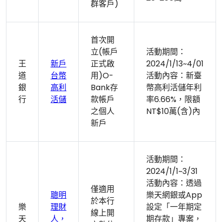
群客戶)
首次開
立(帳戶
活動期間：
王
新戶
正式啟
2024/1/13~4/01
道
台幣
用)O-
活動內容：新臺
銀
高利
Bank存
幣高利活儲年利
行
活儲
款帳戶
率6.66%，限額
之個人
NT$10萬(含)內
新戶
活動期間：
2024/1/1~3/31
活動內容：透過
僅適用
聰明
樂天網銀或App
於本行
樂
理財
設定「一年期定
線上開
天
人，
期存款」專案，