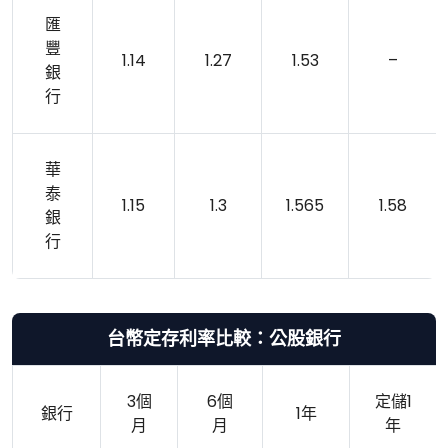
匯
豐
1.14
1.27
1.53
–
銀
行
華
泰
1.15
1.3
1.565
1.58
銀
行
台幣定存利率比較：公股銀行
3個
6個
定儲1
銀行
1年
月
月
年