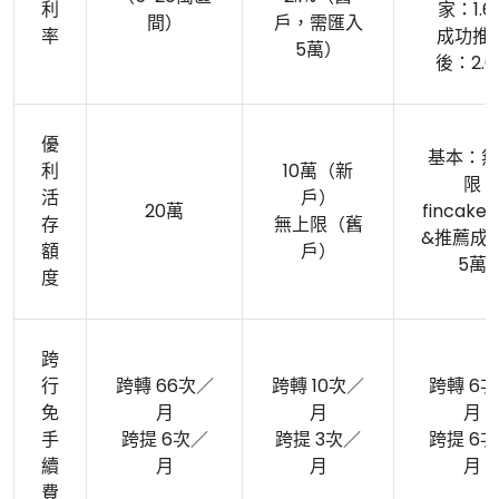
利
家：1.6
間）
戶，需匯入
率
成功推
5萬）
後：2.6
優
基本：無
利
10萬（新
限
活
戶）
20萬
fincak
存
無上限（舊
&推薦成
額
戶）
5萬
度
跨
行
跨轉 66次／
跨轉 10次／
跨轉 6
免
月
月
月
手
跨提 6次／
跨提 3次／
跨提 6
續
月
月
月
費