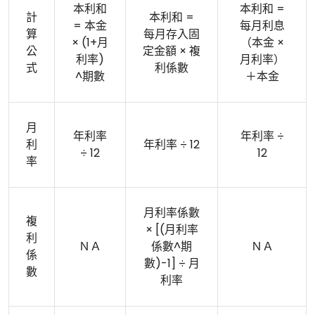
本利和
本利和 =
計
本利和 =
= 本金
每月利息
算
每月存入固
× (1+月
（本金 ×
公
定金額 × 複
利率)
月利率）
式
利係數
^期數
＋本金
月
年利率
年利率 ÷
利
年利率 ÷ 12
÷ 12
12
率
月利率係數
複
× [(月利率
利
ＮＡ
係數^期
ＮＡ
係
數)-1] ÷ 月
數
利率