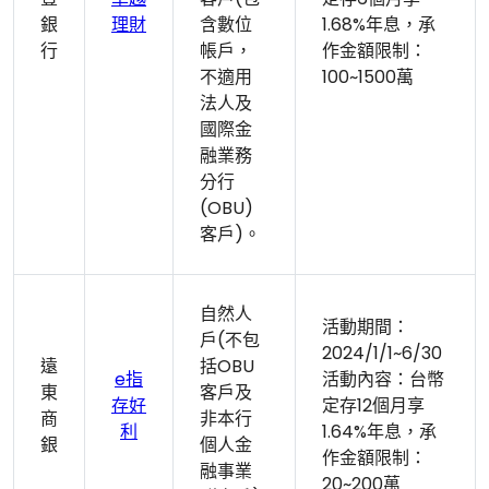
銀
理財
含數位
1.68%年息，承
行
帳戶，
作金額限制：
不適用
100~1500萬
法人及
國際金
融業務
分行
(OBU)
客戶)。
自然人
活動期間：
戶(不包
2024/1/1~6/30
遠
括OBU
e指
活動內容：台幣
東
客戶及
存好
定存12個月享
商
非本行
利
1.64%年息，承
銀
個人金
作金額限制：
融事業
20~200萬