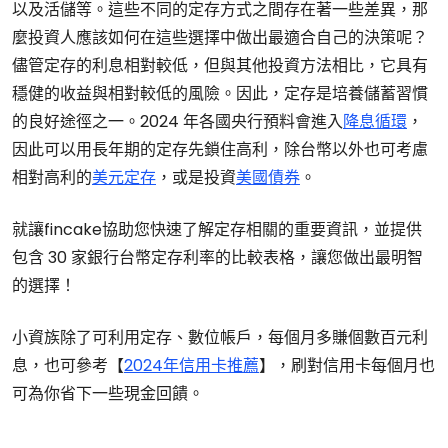
以及活儲等。這些不同的定存方式之間存在著一些差異，那
麼投資人應該如何在這些選擇中做出最適合自己的決策呢？
儘管定存的利息相對較低，但與其他投資方法相比，它具有
穩健的收益與相對較低的風險。因此，定存是培養儲蓄習慣
的良好途徑之一。2024 年各國央行預料會進入
降息循環
，
因此可以用長年期的定存先鎖住高利，除台幣以外也可考慮
相對高利的
美元定存
，或是投資
美國債券
。
就讓fincake協助您快速了解定存相關的重要資訊，並提供
包含 30 家銀行台幣定存利率的比較表格，讓您做出最明智
的選擇！
小資族除了可利用定存、數位帳戶，每個月多賺個數百元利
息，也可參考【
2024年信用卡推薦
】，刷對信用卡每個月也
可為你省下一些現金回饋。