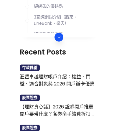
純網銀的優缺點
3家純網銀介紹（將來、
LineBank、樂天）
純網銀常見問題Q&A
Recent Posts
存款儲蓄
滙豐卓越理財帳戶介紹：權益、門
檻、適合對象與 2026 開戶辦卡優惠
股票證券
【理財真心話】2026 證券開戶推薦
開戶要帶什麼？各券商手續費折扣 新
戶優惠整理
股票證券