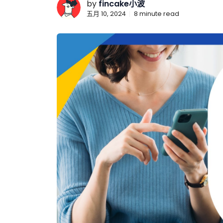
by
fincake小波
五月 10, 2024
8
minute read