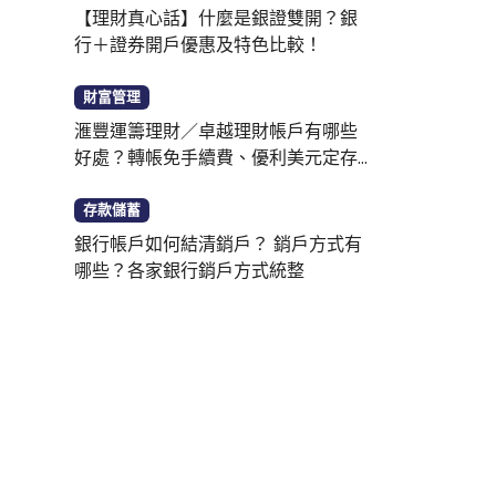
【理財真心話】什麼是銀證雙開？銀
行＋證券開戶優惠及特色比較！
財富管理
滙豐運籌理財／卓越理財帳戶有哪些
好處？轉帳免手續費、優利美元定存
一次看
存款儲蓄
銀行帳戶如何結清銷戶？ 銷戶方式有
哪些？各家銀行銷戶方式統整