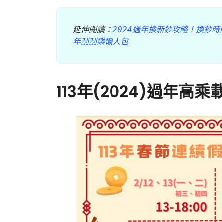
延伸閱讀：
2024過年換新鈔攻略！換鈔時
年刮刮樂懶人包
113年(2024)過年高