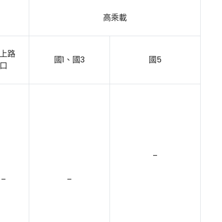
高乘載
上路
國1、國3
國5
口
–
–
–