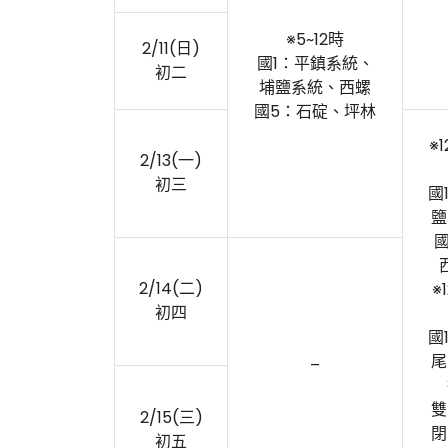
※5~12時
2/11(日)
國1：平鎮系統、
初二
埔鹽系統、西螺
國5：石碇、坪林
※1
2/13(一)
初三
國
鹽
國
2/14(二)
※1
初四
國
尾
–
雙
2/15(三)
閉
初五