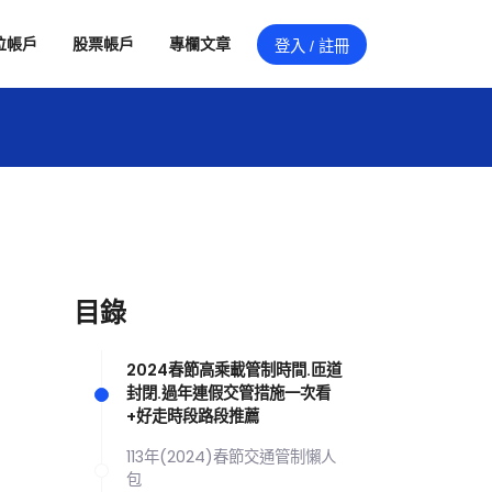
位帳戶
股票帳戶
專欄文章
登入 / 註冊
目錄
2024春節高乘載管制時間.匝道
封閉.過年連假交管措施一次看
+好走時段路段推薦
113年(2024)春節交通管制懶人
包