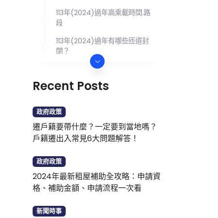
113年(2024)過年高乘載時間.路
段
113年(2024)過年有哪些匝道封
閉？
113年(2024)過年高速公路免收
費時段
Recent Posts
113年(2024)過年高速公路開放
路肩路段
政府政策
2024過年國道這樣走更好走
遷戶籍要帶什麼？一定要到當地嗎？
戶籍遷出入常見6大問題解答！
春節交通管制常見問題Q&A
政府政策
2024年最新租屋補助全攻略：申請資
格、補助金額、申請流程一次看
新聞時事