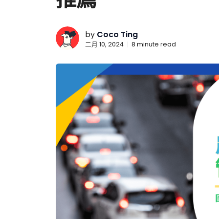
by
Coco Ting
二月 10, 2024
8
minute read