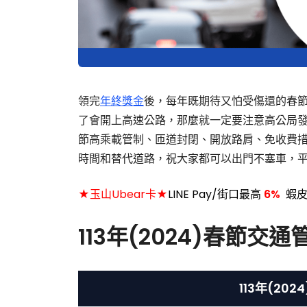
領完
年終獎金
後，每年既期待又怕受傷還的春
了會開上高速公路，那麼就一定要注意高公局
節高乘載管制、匝道封閉、開放路肩、免收費
時間和替代道路，祝大家都可以出門不塞車，
★玉山Ubear卡★
LINE Pay/街口最高
6%
蝦皮
113年(2024)春節交
113年(20