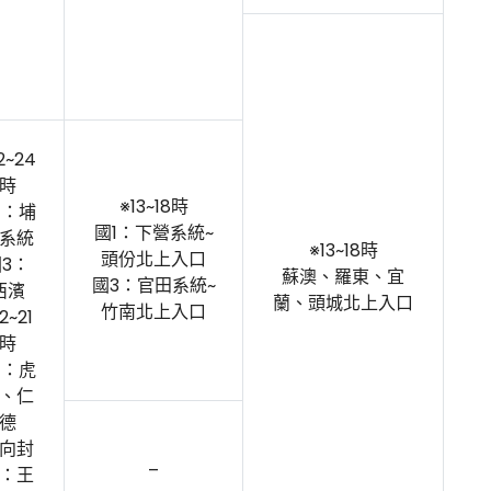
2~24
時
※13~18時
1：埔
國1：下營系統~
系統
※13~18時
頭份北上入口
3：
蘇澳、羅東、宜
國3：官田系統~
西濱
蘭、頭城北上入口
竹南北上入口
2~21
時
1：虎
、仁
德
向封
–
：王