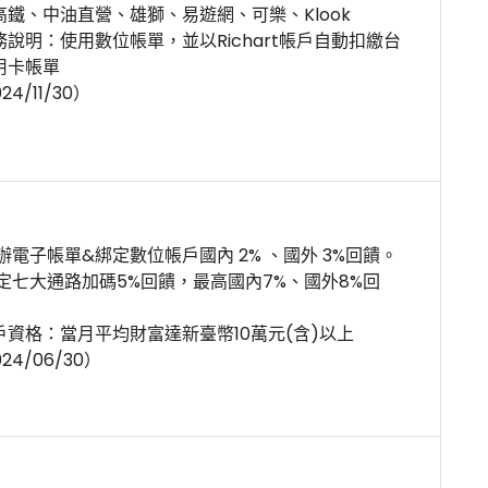
高鐵、中油直營、雄獅、易遊網、可樂、Klook
務說明：使用數位帳單，並以Richart帳戶自動扣繳台
用卡帳單
24/11/30）
辦電子帳單&綁定數位帳戶國內 2% 、國外 3%回饋。
指定七大通路加碼5%回饋，最高國內7%、國外8%回
戶資格：當月平均財富達新臺幣10萬元(含)以上
024/06/30）