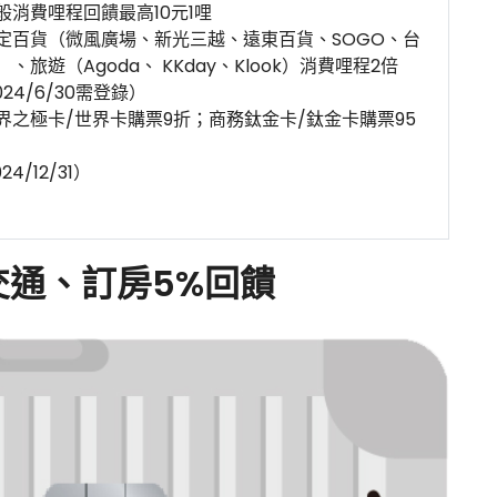
般消費哩程回饋最高10元1哩
指定百貨（微風廣場、新光三越、遠東百貨、SOGO、台
1）、旅遊（Agoda、 KKday、Klook）消費哩程2倍
024/6/30需登錄）
世界之極卡/世界卡購票9折；商務鈦金卡/鈦金卡購票95
24/12/31）
交通、訂房5%回饋