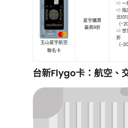
⇨ 一
⇨ 
北10
星宇購票
（-2
最高9折
⇨ 
折
玉山星宇航空
（~20
聯名卡
台新Flygo卡：航空、