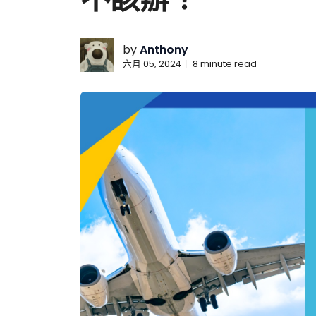
by
Anthony
六月 05, 2024
8
minute read