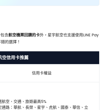
中包含
航空機票回饋的卡
外，星宇航空也支援使用LINE Pay
不錯的選擇！
航空信用卡推薦
信用卡權益
選航空、交通、旅遊最高5%
定通路：華航、長榮、星宇、虎航、國泰、華信、立