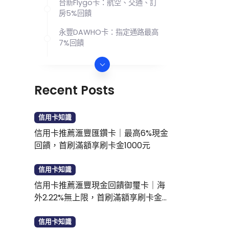
台新Flygo卡：航空、交通、訂
房5%回饋
永豐DAWHO卡：指定通路最高
7%回饋
星宇航空聯名卡：星宇迷累積哩
程首選
Recent Posts
2024 最新旅遊攻略
信用卡知識
信用卡推薦滙豐匯鑽卡｜最高6%現金
回饋，首刷滿額享刷卡金1000元
信用卡知識
信用卡推薦滙豐現金回饋御璽卡｜海
外2.22%無上限，首刷滿額享刷卡金
1000元
信用卡知識