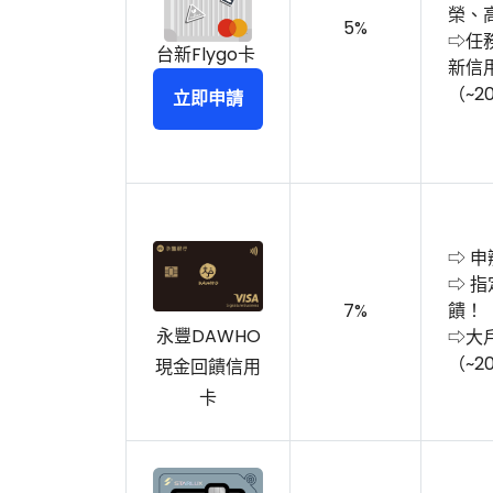
榮、
5%
⇨任
台新Flygo卡
新信
（~20
立即申請
⇨ 申
⇨ 
7%
饋！
永豐DAWHO
⇨大
（~2
現金回饋信用
卡