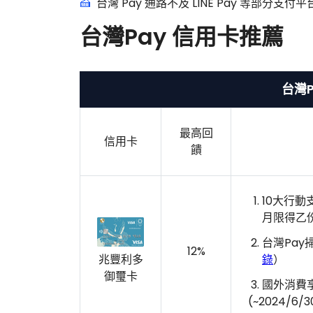
台灣 Pay 通路不及 LINE Pay 等部分
台灣Pay 信用卡推薦
台灣
最高回
信用卡
饋
10大行動
月限得乙份
台灣Pay
12%
錄
）
兆豐利多
御璽卡
國外消費享
(~2024/6/