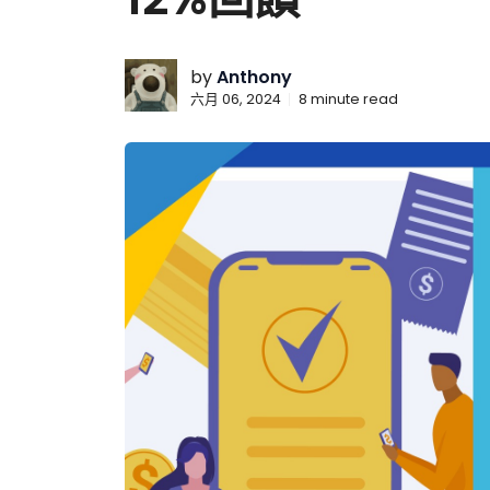
by
Anthony
六月 06, 2024
8
minute read