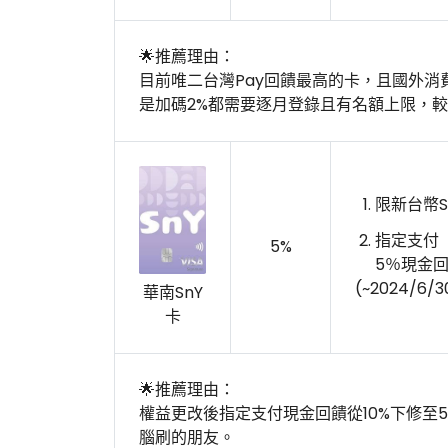
🌟推薦理由：
目前唯二台灣Pay回饋最高的卡，且國外消費
是加碼2%都需要逐月登錄且有名額上限，
限新台幣
指定支付（
5%
5％現金
(~2024/6/3
華南SnY
卡
🌟推薦理由：
權益更改後指定支付現金回饋從10%下修至
腦刷的朋友。