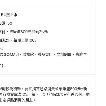
.5%無上限
碼1.5%
付，單筆滿800元加碼2%元
加碼2%，每期上限100元
%
路為GOMAJI、博物館、誠品書店、文創園區、寶雅生
0)
規則較為複雜，要在指定通路消費並單筆滿800元+新
元才有機會拿滿12%回饋，且新戶加碼6%只有首六個月適
指定通路消費的朋友。