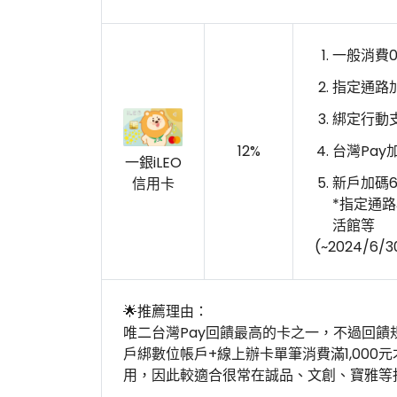
一般消費0
指定通路加
綁定行動支
12%
台灣Pay
一銀iLEO
新戶加碼6
信用卡
*指定通
活館等
(~2024/6/3
🌟推薦理由：
唯二台灣Pay回饋最高的卡之一，不過回饋
戶綁數位帳戶+線上辦卡單筆消費滿1,000
用，因此較適合很常在誠品、文創、寶雅等