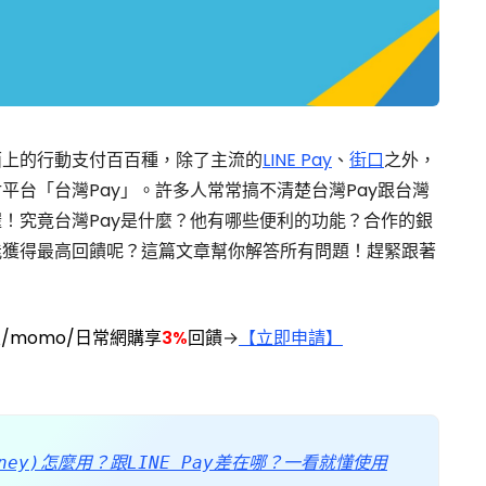
面上的行動支付百百種，除了主流的
LINE Pay
、
街口
之外，
平台「台灣Pay」。許多人常常搞不清楚台灣Pay跟台灣
！究竟台灣Pay是什麼？他有哪些便利的功能？合作的銀
能獲得最高回饋呢？這篇文章幫你解答所有問題！趕緊跟著
/momo/日常網購享
3%
回饋
→
【立即申請】
 Money)怎麼用？跟LINE Pay差在哪？一看就懂使用