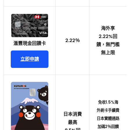
海外享
2.22%回
2.22％
滙豐現金回饋卡
饋，無門檻
無上限
立即申請
免收1.5%海
外刷卡手續費
日本消費
日本實體通路
最高
加碼2％回饋