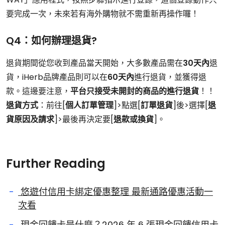
要完成一次，未來若有海外購物就不需重新再操作囉！
Q4：如何辦理退貨?
退貨期間從您收到產品當天開始，大多數產品需在
30天內
退
貨，iHerb品牌產品則可以在
60天內
進行退貨，並獲得退
款。這邊要注意，
平台只接受未開封的商品的進行退貨
！！
退貨方式
：前往[
個人訂單管理
]>點選[
訂單退貨
]後>選擇[
退
貨原因及請求
]>最後再決定要[
退款或換貨
]。
Further Reading
悠遊付信用卡綁定優惠整理 最新通路優惠活動一
次看
現金回饋卡是什麼？2026 年 6 張現金回饋信用卡