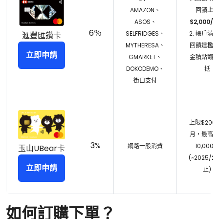
AMAZON、
回饋
上限
ASOS、
$2,000/月
6％
SELFRIDGES、
2. 帳戶滿
滙豐匯鑽卡
MYTHERESA、
回饋達檻，
立即申請
GMARKET、
金積點翻倍
DOKODEMO、
抵
街口支付
上限$200
月，最高可
3%
網路一般消費
10,000
玉山UBear卡
(~2025/2/
立即申請
止)
如何訂購下單？