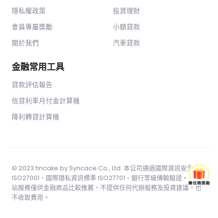
隱私權政策
投資理財
會員專屬獎勵
小額貸款
關於我們
汽車貸款
金融常用工具
貸款評估報告
信貸利率月付金計算機
降利轉貸計算機
© 2023 fincake by
Syncace.Co
., Ltd. 本公司通過國際資訊安全標準
ISO27001、國際隱私資訊標準 ISO27701、銀行等級傳輸驗證。 本網
站服務僅供金融商品比較推薦，不提供任何代辦服務及投資建議，也
不收取費用。