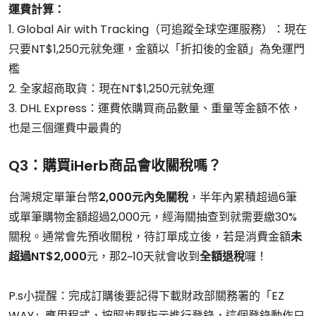
運費計算：
1. Global Air with Tracking（可追蹤全球空運服務）：現在
只要NT$1,250元就免運，金額以「折扣後的金額」為免運門
檻
2. 全家超商取貨：現在NT$1,250元就免運
3. DHL Express：運費依購買商品數量、重量等金額不依，
也是三個運費中最貴的
Q3：
購買iHerb商品會收關稅嗎？
台灣規定單筆台幣
2,000元內免關稅
，半年內累積超過6筆
或單筆購物金額超過2,000元，經海關抽查到就需要繳30%
關稅。通常會先預收關稅，待訂單成立後，若是消費金額
未
超過NT$2,000
元，那2~10天就會收到
全額退稅
囉！
P.s小提醒：完成訂購後要記得下載財政部關務署的「EZ
WAY」應用程式，按照步驟指示進行登錄，這個登錄動作只