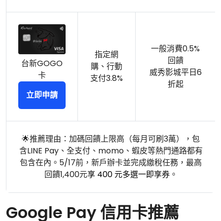
一般消費0.5%
指定網
回饋
台新GOGO
購、行動
威秀影城平日6
卡
支付3.8%
折起
立即申請
🌟推薦理由：加碼回饋上限高（每月可刷3萬），包
含LINE Pay、全支付、momo、蝦皮等熱門通路都有
包含在內。5/17前，新戶辦卡並完成繳稅任務，最高
回饋1,400元
享 400 元多選一即享券
。
Google Pay 信用卡推薦