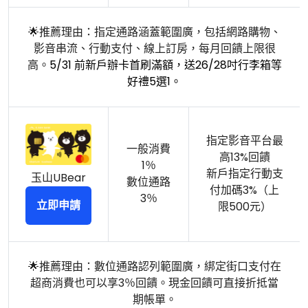
🌟推薦理由：指定通路涵蓋範圍廣，包括網路購物、
影音串流、行動支付、線上訂房，每月回饋上限很
高。
5/31 前新戶辦卡首刷滿額，送26/28吋行李箱等
好禮5選1。
指定影音平台最
一般消費
高13%回饋
1％
新戶指定行動支
玉山UBear
數位通路
付加碼3%（上
3％
立即申請
限500元）
🌟推薦理由：數位通路認列範圍廣，綁定街口支付在
超商消費也可以享3％回饋。現金回饋可直接折抵當
期帳單。