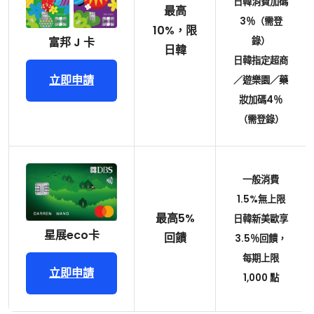
日韓消費加碼
最高
3％（需登
10%，限
錄）
富邦 J 卡
日韓
日韓指定超商
立即申請
／遊樂園／藥
妝加碼4％
（需登錄）
一般消費
1.5%無上限
最高5%
日韓新美歐享
星展eco卡
回饋
3.5％回饋，
每期上限
立即申請
1,000 點