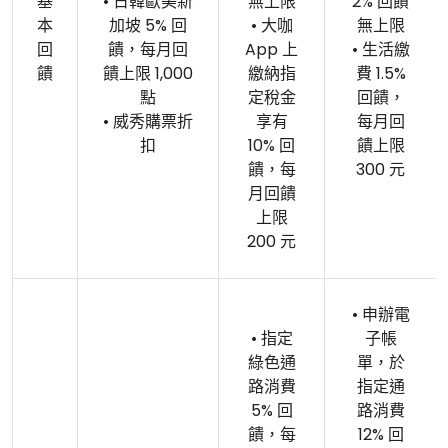
基
• 日韓歐美新
無上限
2% 回饋
本
加坡 5% 回
• 大咖
無上限
回
饋，每月回
App 上
• 生活繳
饋
饋上限 1,000
繳納指
費 1.5%
點
定稅金
回饋，
• 威秀購票折
享有
每月回
扣
10% 回
饋上限
饋，每
300 元
月回饋
上限
200 元
• 申辦電
• 指定
子帳
綠色通
單，於
路消費
指定通
5% 回
路消費
饋，每
12% 回