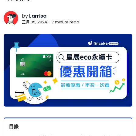
by
Larrisa
三月 05, 2024
7
minute read
目錄