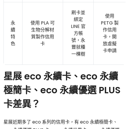
刷卡並
使用
綁定
永
使用 PLA 可
PETG 製
LINE 官
續
生物分解材
作信用
方帳
特
質製作信用
卡，開
號，永
色
卡
放虛擬
豐就種
卡申請
一棵樹
星展 eco 永續卡、eco 永續
極簡卡、eco 永續優選 PLUS
卡差異？
星展近期多了 eco 系列的信用卡，有 eco 永續極簡卡、