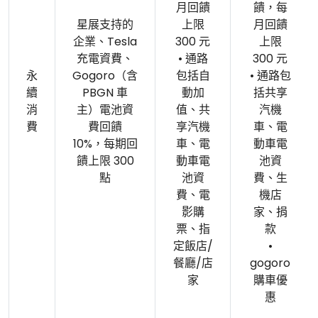
月回饋
饋，每
星展支持的
上限
月回饋
企業、Tesla
300 元
上限
充電資費、
• 通路
300 元
永
Gogoro（含
包括自
• 通路包
續
PBGN 車
動加
括共享
消
主）電池資
值、共
汽機
費
費回饋
享汽機
車、電
10%，每期回
車、電
動車電
饋上限 300
動車電
池資
點
池資
費、生
費、電
機店
影購
家、捐
票、指
款
定飯店/
•
餐廳/店
gogoro
家
購車優
惠