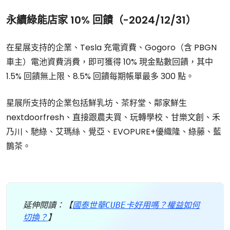
永續綠能店家 10% 回饋（-2024/12/31）
在星展支持的企業、Tesla 充電資費、Gogoro（含 PBGN
車主）電池資費消費，即可獲得 10% 現金點數回饋，其中
1.5% 回饋無上限、8.5% 回饋每期帳單最多 300 點。
星展所支持的企業包括鮮乳坊、茶籽堂、鄰家鮮生
nextdoorfresh、直接跟農夫買、玩轉學校、甘樂文創、禾
乃川、馳綠、艾瑪絲、覺亞、EVOPURE+優織隆、綠藤、藍
鵲茶。
延伸閱讀：【
國泰世華CUBE卡好用嗎？權益如何
切換？
】