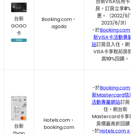
台新VISA信用卡
房，訂房立享
8
%
惠。（2022/9/1-
台新
Booking.com、
2023/8/31）
GOGO
agoda
-於
Booking.com 
卡
新VISA卡活動專屬
站
訂房且入住，刷
VISA卡享稅前房價
高
10
%回饋。
-於
Booking.com 
新Mastercard信
活動專屬網站
訂房
住，刷台新
Mastercard卡享
Hotels.com、
房價最高折回饋
台新
booking.com
-於
Hotels.com x
flygo