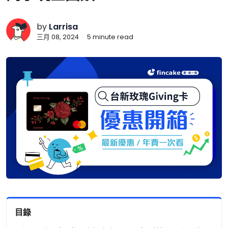
by
Larrisa
三月 08, 2024
5
minute read
目錄