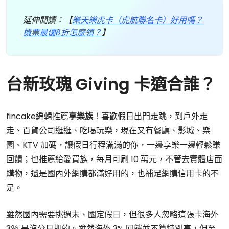
延伸閱讀：【
樂天樂虎卡（虎航聯名卡）好用嗎？
機票最優8折怎麼領？
】
台新玫瑰 Giving 卡適合誰？
fincake編輯推薦
享樂族
！喜歡假日出門走跳，到戶外走
走、百貨公司逛逛、吃喝玩樂，現在又有餐廳、影城、樂
園、KTV 加碼，讓假日行程滿滿的你，一邊享樂一邊輕鬆賺
回饋；也推薦給愛買族，每月可刷 10 萬元，不管去實體店面
購物，還是國內外網購都滿好用的，也補足網購信用卡的不
足。
雖然國內需要挑週末、國定假日，但很多人忽略這張卡海外
3％ 是沒分日期的。雖然海外 3% 回饋並不算特別高，但至