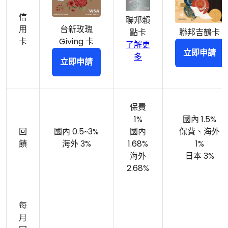
信
聯邦賴
台新玫瑰
用
聯邦吉鶴卡
點卡
Giving 卡
卡
了解更
立即申請
多
立即申請
保費
1%
國內 1.5%
回
國內 0.5~3%
國內
保費、海外
饋
海外 3%
1.68%
1%
海外
日本 3%
2.68%
每
月