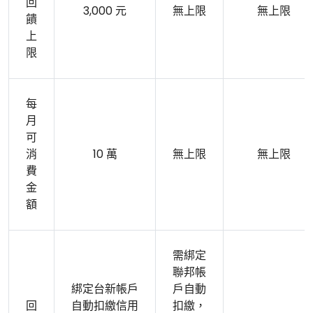
回
3,000 元
無上限
無上限
饋
上
限
每
月
可
消
10 萬
無上限
無上限
費
金
額
需綁定
聯邦帳
綁定台新帳戶
戶自動
回
自動扣繳信用
扣繳，