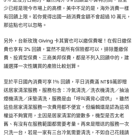
少已經是現今市場上的高標，美中不足的是，海外消費一樣
有回饋上限。若你覺得出國一趟消費金額不會超過 10 萬元，
那這點也可以忽略。
另外，台新玫瑰 Giving 卡其實也可以繳保費喔！在假日繳保
費也享有 3% 回饋，當然不是所有保險都可以，排除躉繳保
費、投資型保費、三商美邦保費，都是不列入回饋中的，建
議選擇一次性購買的產險比較划算。
至於平日國內消費可享 1％ 回饋，平日消費滿 NT$9萬即贈
送居家清潔服務，服務包含：冷氣清洗／洗衣機清洗／抽油
煙機清洗／床墊清洗，服務是由「呼叫黃背心提供」。雖然
這些居家清潔服務一次費用都不便宜，但編輯還是認為這項
權益不夠實用，主因是居家清潔的變數多，機型是否太老
舊、有沒有在服務範圍都需要考量。再來是贈送的服務一次
只洗一台，若是一家有三台冷氣需要清洗，不如自己花錢請