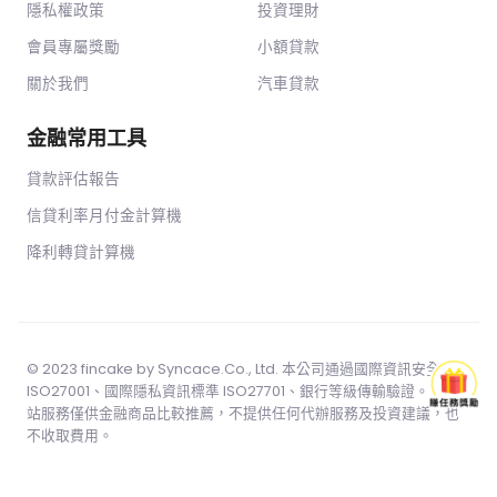
隱私權政策
投資理財
會員專屬獎勵
小額貸款
關於我們
汽車貸款
金融常用工具
貸款評估報告
信貸利率月付金計算機
降利轉貸計算機
© 2023 fincake by
Syncace.Co
., Ltd. 本公司通過國際資訊安全標準
ISO27001、國際隱私資訊標準 ISO27701、銀行等級傳輸驗證。 本網
站服務僅供金融商品比較推薦，不提供任何代辦服務及投資建議，也
不收取費用。