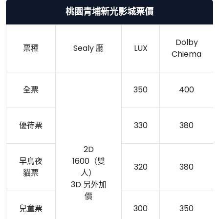
桃園青埔新光影城票價
Dolby
票種
Sealy 廳
LUX
Chiema
全票
350
400
優待票
330
380
2D
早鳥夜
1600（雙
320
380
貓票
人）
3D 另外加
價
兒童票
300
350