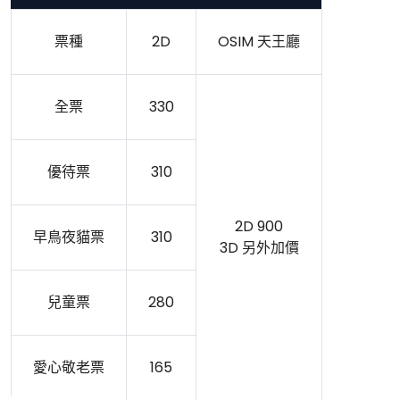
票種
2D
OSIM 天王廳
全票
330
優待票
310
2D 900
早鳥夜貓票
310
3D 另外加價
兒童票
280
愛心敬老票
165