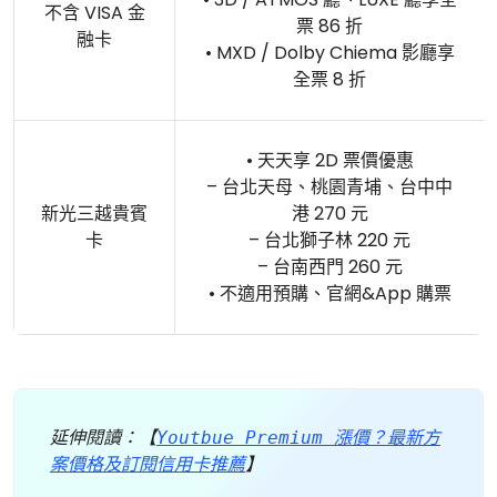
不含 VISA 金
票 86 折
融卡
• MXD / Dolby Chiema 影廳享
全票 8 折
• 天天享 2D 票價優惠
– 台北天母、桃園青埔、台中中
新光三越貴賓
港 270 元
卡
– 台北獅子林 220 元
– 台南西門 260 元
• 不適用預購、官網&App 購票
延伸閱讀：【
Youtbue Premium 漲價？最新方
案價格及訂閱信用卡推薦
】