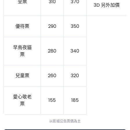
全票
310
370
3D 另外加價
優待票
290
350
早鳥夜貓
280
340
票
兒童票
260
320
愛心敬老
155
185
票
以影城公告票價為主