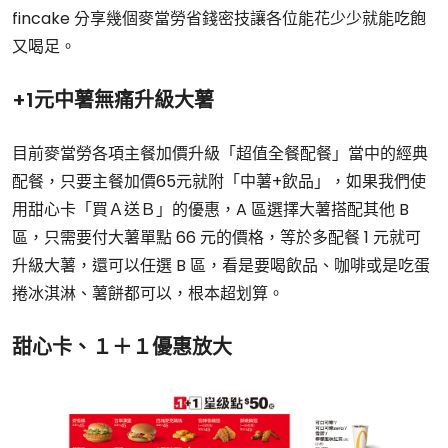
fincake 分享幾個麥當勞省錢密技讓各位能花少少就能吃飽
又喝足。
+1元中薯無痛升級大薯
目前麥當勞各項主餐加價升級「超值全餐配餐」當中的經典
配餐，只要主餐加價65元就附「中薯+飲品」，如果我們使
用甜心卡「買Ａ送Ｂ」的優惠，A 區選擇大薯搭配其他 B
區，只需要付大薯單點 66 元的價格，等於多配餐 1 元就可
升級大薯，還可以任選 B 區，看是要喝飲品、咖啡或是吃蛋
捲冰淇淋、薯餅都可以，根本超划算。
甜心卡、１＋１優惠放大