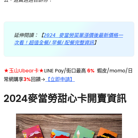
延伸閱讀：【
2024 麥當勞菜單漲價後最新價格一
次看！超值全餐/早餐/配餐完整資訊
】
★玉山Ubear卡★
LINE Pay/街口最高
6%
蝦皮/momo/日
常網購享
3%
回饋
→
【立即申請】
2024麥當勞甜心卡開賣資訊