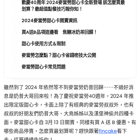
歡慶40周年 2024麥當勞甜心卡全新登場 該怎麼買最
划算？最超值點餐技巧報你知！
2024麥當勞甜心卡開賣資訊
買A送B品項這邊看 焦糖冰奶茶回歸！
甜心卡使用方式＆限制
麥當勞怎麼點？甜心卡省錢密技大公開
麥當勞甜心卡常見問題
雖然到了 2024 年依然等不到麥當勞奶昔回歸⋯⋯不過好消
息是奶昔大哥回來啦！為了慶祝麥當勞40週年，2024 年推
出限定版甜心卡，卡面上除了有經典的麥當勞叔叔外，也有
叔叔的好朋友們奶昔大哥、大鳥姊姊以及漢堡神偷共四種卡
面。麥當甜心卡自 3月 13 日開賣，同樣有買 A 送 B 優惠。有
哪些商品停賣，怎麼買最划算呢？趕快跟著
fincake
看下
去，這篇通通告訴你！