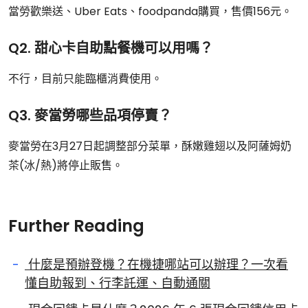
當勞歡樂送、Uber Eats、foodpanda購買，售價156元。
Q2. 甜心卡自助點餐機可以用嗎？
不行，目前只能臨櫃消費使用。
Q3. 麥當勞哪些品項停賣？
麥當勞在3月27日起調整部分菜單，酥嫩雞翅以及阿薩姆奶
茶(冰/熱)將停止販售。
Further Reading
什麼是預辦登機？在機捷哪站可以辦理？一次看
懂自助報到、行李託運、自動通關