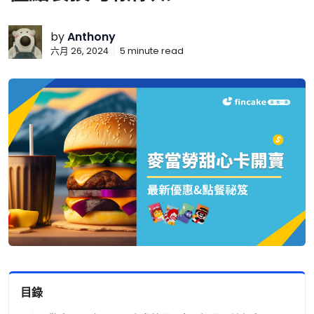
by
Anthony
六月 26, 2024
5
minute read
目錄