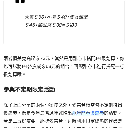
大薯＄66+小薯＄40+麥香雞堡
＄45+熱紅茶＄38=＄189
兩者價差竟高達＄73元，當然是用甜心卡搭配1+1最划算，你
也可以將1+1替換成＄69元的組合，再與甜心卡進行搭配一樣
很划算哦。
參與不定期限定活動
除了上面分享的兩個小密技之外，麥當勞時常會不定期推出
優惠券，像是今年農曆過年就推出
龍年開春優惠券
的活動，
若是三五好友要一起吃麥當勞，這時利用限定優惠的代碼是