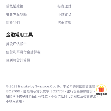
隱私權政策
投資理財
會員專屬獎勵
小額貸款
關於我們
汽車貸款
金融常用工具
貸款評估報告
信貸利率月付金計算機
降利轉貸計算機
© 2023 fincake by
Syncace.Co
., Ltd. 本公司通過國際資訊安全標準
ISO27001、國際隱私資訊標準 ISO27701、銀行等級傳輸驗證。 本網
站服務僅供金融商品比較推薦，不提供任何代辦服務及投資建議，也
不收取費用。