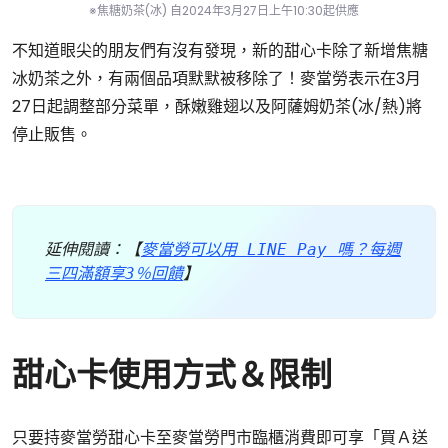
※焦糖奶茶(冰) 自2024年3月27日上午10:30起供應
不知道眼尖的朋友們有沒有發現，新的甜心卡除了新增焦糖
冰奶茶之外，有兩個品項默默被移除了！麥當勞表示在3月
27日起調整部分菜單，酥嫩雞翅以及阿薩姆奶茶(冰/熱)將
停止販售。
延伸閱讀：【
麥當勞可以用 LINE Pay 嗎？每週
三四滿額享3％回饋
】
甜心卡使用方式＆限制
只要持麥當勞甜心卡至麥當勞門市臨櫃消費即可享「買Ａ送