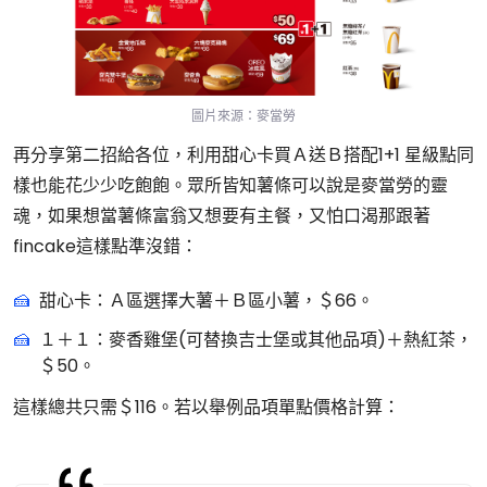
圖片來源：麥當勞
再分享第二招給各位，利用甜心卡買Ａ送Ｂ搭配1+1 星級點同
樣也能花少少吃飽飽。眾所皆知薯條可以說是麥當勞的靈
魂，如果想當薯條富翁又想要有主餐，又怕口渴那跟著
fincake這樣點準沒錯：
甜心卡：Ａ區選擇大薯＋Ｂ區小薯，＄66。
１＋１：麥香雞堡(可替換吉士堡或其他品項)＋熱紅茶，
＄50。
這樣總共只需＄116。若以舉例品項單點價格計算：