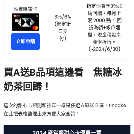
指定消費享3％加
滙豐匯鑽卡
碼回饋，每月上
3％/6%
限 2000 點。 回
(綁定街
饋滿額+帳戶達
口支
檻，現金積點享
付)
立即申請
翻倍折抵。
(~2024/6/30)
買A送B品項這邊看 焦糖冰
奶茶回歸！
這次的甜心卡規則和往年一樣是任選Ａ區送Ｂ區，fincake
在此把表格整理出來方便大家查詢：
2024 麥當勞甜心卡優惠一覽