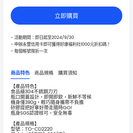
立即購買
- 活動期間：即日起至2024/9/30
- 申辦永豐信用卡即可獲得好康福利社1000元折扣碼！
- 每個帳號限折一次
商品特色
商品規格
購買須知
【產品特色】
食品級304不銹鋼刀刃
瓶口開蓋設計，即開即飲，新鮮不等候
機身僅390g，輕巧隨身攜帶不負擔
矽膠提把好拿好帶走隨時GO!
瓶身SGS認證核可，安全無毒
【產品規格】
型號：TO-CD2220