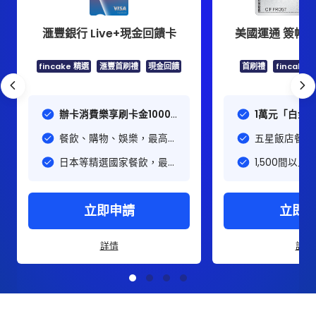
滙豐銀行 Live+現金回饋卡
美國運通 簽帳白
fincake 精選
滙豐首刷禮
現金回饋
首刷禮
fincake 
辦卡消費樂享刷卡金1000
1萬元「白金
元！
回饋
餐飲、購物、娛樂，最高
五星飯店餐廳
4.88%回饋
費
日本等精選國家餐飲，最高
1,500間以
5.88%回饋
費使用
立即申請
立即
詳情
詳情