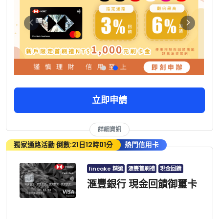
立即申請
詳細資訊
獨家通路活動 倒數:21日12時01分
熱門信用卡
fincake 精選
滙豐首刷禮
現金回饋
滙豐銀行 現金回饋御璽卡