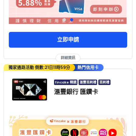
立即申請
詳細資訊
獨家通路活動 倒數:21日11時59分
熱門信用卡
fincake 精選
滙豐首刷禮
首刷禮
滙豐銀行 匯鑽卡