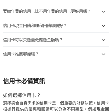
對於信用小白，建議選擇條件寬鬆、審核較容易的基礎信用卡，這類
要繳年費的信用卡比不用年費的信用卡更好用嗎？
卡片通常適合沒有申辦過信用卡的人士。
是否繳納年費的信用卡更好用，取決於卡片提供的福利與個人需求。
信用卡現金回饋和哩程回饋哪個好？
有些年費卡提供更多額外福利，如較高的回饋率、免費機場貴賓室、
旅遊保險、指定餐廳優惠等，如果這些福利對您來說很有價值，則可
現金回饋
與哩程回饋哪個更好，完全取決於您的消費習慣和偏好。如
能更合適。
信用卡可以只繳最低應繳金額嗎？
果您經常旅行，哩程回饋可能更有吸引力；如果您偏好直接的現金折
扣，則現金回饋可能更合適。
信用卡可以只繳最低應繳金額，但這會導致額外的利息費用，長期只
信用卡推薦哪幾張？
繳最低金額可能會增加總債務並影響信用評分，因此建議盡可能全額
還款。
建議根據個人的消費習慣和需求選擇合適的信用卡，推薦使用
fincake快速找到適合您的信用卡。fincake有為大家整理了幾個熱
門分類，像是
現金回饋信用卡推薦
、
海外消費信用卡推薦
、
網購信用
卡推薦
、
行動支付信用卡
、
哩程信用卡推薦
、
首刷禮信用卡推薦
等
信用卡必備資訊
等，也可以參考
fincake精選信用卡推薦
。
如何選擇信用卡？
選擇適合自身需求的信用卡是一個重要的財務決策。信用卡
根據其提供的優惠和回饋可以分為不同類型，例如現金回