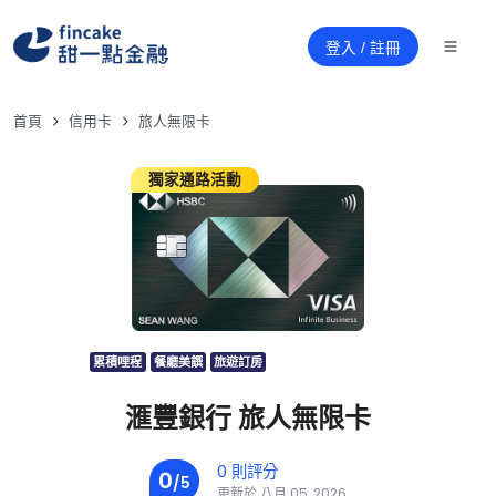
登入 / 註冊
首頁
信用卡
旅人無限卡
獨家通路活動
累積哩程
餐廳美饌
旅遊訂房
滙豐銀行 旅人無限卡
0 則評分
0
/5
更新於 八月 05, 2026