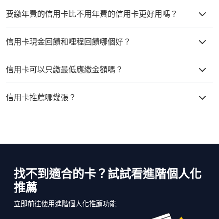
對於信用小白，建議選擇條件寬鬆、審核較容易的基礎信用卡，這類
要繳年費的信用卡比不用年費的信用卡更好用嗎？
卡片通常適合沒有申辦過信用卡的人士。
是否繳納年費的信用卡更好用，取決於卡片提供的福利與個人需求。
信用卡現金回饋和哩程回饋哪個好？
有些年費卡提供更多額外福利，如較高的回饋率、免費機場貴賓室、
旅遊保險、指定餐廳優惠等，如果這些福利對您來說很有價值，則可
現金回饋
與哩程回饋哪個更好，完全取決於您的消費習慣和偏好。如
能更合適。
信用卡可以只繳最低應繳金額嗎？
果您經常旅行，哩程回饋可能更有吸引力；如果您偏好直接的現金折
扣，則現金回饋可能更合適。
信用卡可以只繳最低應繳金額，但這會導致額外的利息費用，長期只
信用卡推薦哪幾張？
繳最低金額可能會增加總債務並影響信用評分，因此建議盡可能全額
還款。
建議根據個人的消費習慣和需求選擇合適的信用卡，推薦使用
fincake快速找到適合您的信用卡。fincake有為大家整理了幾個熱
門分類，像是
現金回饋信用卡推薦
、
海外消費信用卡推薦
、
網購信用
卡推薦
、
行動支付信用卡
、
哩程信用卡推薦
、
首刷禮信用卡推薦
等
等，也可以參考
fincake精選信用卡推薦
。
找不到適合的卡？試試看進階個人化
推薦
立即前往使用進階個人化推薦功能