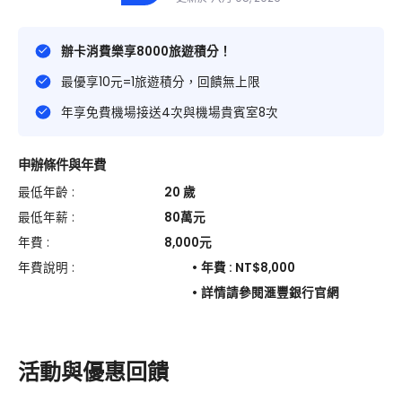
辦卡消費樂享8000旅遊積分！
最優享10元=1旅遊積分，回饋無上限
年享免費機場接送4次與機場貴賓室8次
申辦條件與年費
最低年齡 :
20
歲
最低年薪 :
80
萬元
年費 :
8,000
元
年費說明 :
年費 : NT$8,000
詳情請參閱滙豐銀行官網
活動與優惠回饋