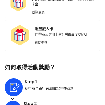
卡金！
瀏覽更多
滙豐旅人卡
滙豐Visa信用卡享訂房最高13%折扣
瀏覽更多
如何取得活動獎勵？
Step 1
點申辦至銀行官網填寫完整資料
Step 2