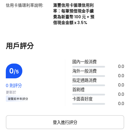
信用卡循環利率說明:
滙豐信用卡循環信用利
率：每筆預借現金手續
費為新臺幣 100 元 + 預
借現金金額 x 3.5%
用戶評分
國內一般消費
0.0
0
海外一般消費
/5
0.0
指定通路消費
0.0
0 則評分
首刷禮
更新於
0.0
卡面喜好度
瀏覽前半年評分
0.0
登入進行評分